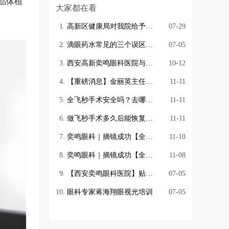
品体植
大家都在看
高新区健康局对我院给予现场验收合格。
07-29
滴眼药水常见的三个误区，你中招了吗？
07-05
西安高新奕鸣眼科医院与银川猿创互联网医院合作签约仪式圆满成功
10-12
【重磅消息】金丽英主任加入奕鸣眼科,成为我院小儿眼病特聘专家
11-11
全飞秒手术安全吗？去哪里做比较好？
11-11
做飞秒手术多久后能恢复，需要住院吗？
11-11
奕鸣眼科｜摘镜成功【全飞秒手术】
11-10
奕鸣眼科｜摘镜成功【全飞秒手术】
11-08
【西安奕鸣眼科医院】贴心真挚，医护服务礼仪培训
07-05
眼科专家蒋海翔眼视光培训
07-05