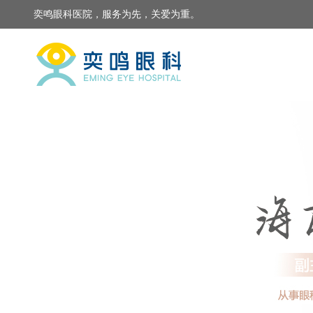
奕鸣
眼科医院
，服务为先，关爱为重。