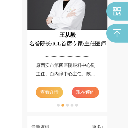
米生健
屈光首席专家/主任医师
原陕西省武警总队医院眼科主
任。1995年在省首先开展准分
子激光治疗屈光不正，2000年
在国内率先应用小光斑飞点扫
查看详情
现在预约
描准分子激光技术。数年来在
西北地区和省内首先应用和领
先开展激光角膜屈光手术的多
项技术。20多年来所在中心共
最新资讯
更多>