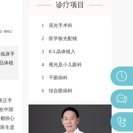
诊疗项目
1 屈光手术科
4862
2 医学验光配镜
3 ICL晶体植入
年临床手
品体植
4 视光及小儿眼科
5 干眼病科
6 综合眼病科
矫正手
现在中国
友都担心
玮医生是