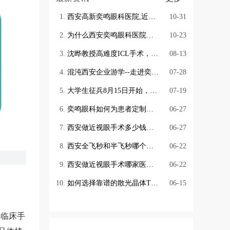
完成手术近十万例。是国内较
西安高新奕鸣眼科医院,近视手术,近视防控,视光配镜,近视矫正,近视矫正手术
10-31
早开展激光角屈光手术的医生
为什么西安奕鸣眼科医院的 ICL近视手术量在西北眼科医院里遥遥领先？
10-23
之一
沈晔教授高难度ICL手术，白到白仅10.4
08-13
混沌西安企业游学--走进奕鸣眼科
07-28
大学生征兵8月15日开始，参军入伍近视青年更适合做那种术式？
07-19
奕鸣眼科如何为患者定制精准个性化的手术？
06-27
西安做近视眼手术多少钱？内附奕鸣近视手术手术价目表
06-27
西安全飞秒和半飞秒哪个好-西安全飞秒医院推荐
06-22
西安做近视眼手术哪家医院好？
06-22
如何选择靠谱的散光晶体TICL手术医院？
06-15
年临床手